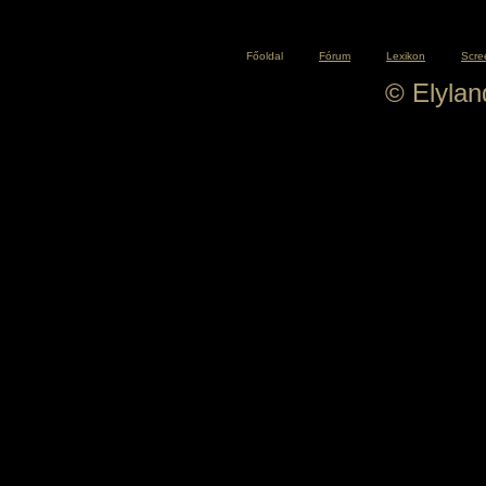
Főoldal
Fórum
Lexikon
Scre
© Elyla