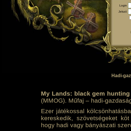
Login
Jelszó
Hadi-gaz
My Lands: black gem hunting
(MMOG). Műfaj – hadi-gazdasági 
Ezer játékossal kölcsönhatásban
kereskedik, szövetségeket köt
hogy hadi vagy bányászati szerv