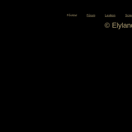
Főoldal
Fórum
Lexikon
Scre
© Elyla