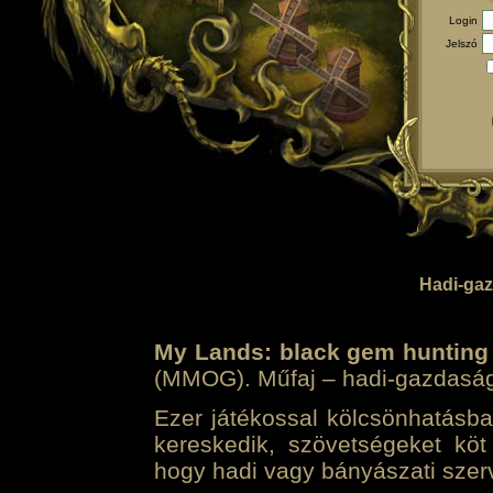
Login
Jelszó
Hadi-gaz
My Lands: black gem hunting
(MMOG). Műfaj – hadi-gazdasági 
Ezer játékossal kölcsönhatásban
kereskedik, szövetségeket köt
hogy hadi vagy bányászati szerv