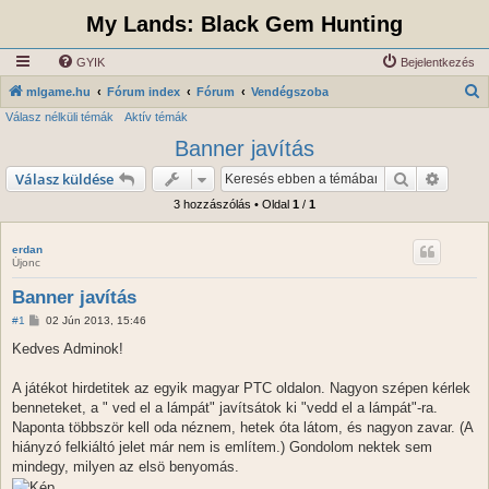
My Lands: Black Gem Hunting
GYIK
Bejelentkezés
K
mlgame.hu
Fórum index
Fórum
Vendégszoba
Válasz nélküli témák
Aktív témák
e
Banner javítás
r
e
Keresés
Részlet
Válasz küldése
s
3 hozzászólás • Oldal
1
/
1
é
s
erdan
Újonc
Banner javítás
H
#1
02 Jún 2013, 15:46
o
z
Kedves Adminok!
z
á
s
A játékot hirdetitek az egyik magyar PTC oldalon. Nagyon szépen kérlek
z
benneteket, a " ved el a lámpát" javítsátok ki "vedd el a lámpát"-ra.
ó
l
Naponta többször kell oda néznem, hetek óta látom, és nagyon zavar. (A
á
hiányzó felkiáltó jelet már nem is említem.) Gondolom nektek sem
s
mindegy, milyen az elsö benyomás.