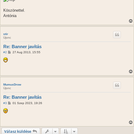
Köszönettel.
Antónia
stir
Újonc
Re: Banner javítás
H
#2
27 Aug 2013, 15:55
o
z
z
á
s
z
ó
l
á
MumusDrow
s
Újonc
Re: Banner javítás
H
#3
01 Szep 2023, 19:26
o
z
z
á
s
z
ó
Válasz küldése
l