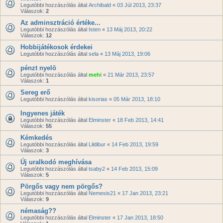
Legutóbbi hozzászólás által
Archibald
«
03 Júl 2013, 23:37
Válaszok:
2
Az adminsztráció értéke...
Legutóbbi hozzászólás által
Isten
«
13 Máj 2013, 20:22
Válaszok:
12
Hobbijátékosok érdekei
Legutóbbi hozzászólás által
sela
«
13 Máj 2013, 19:06
pénzt nyelö
Legutóbbi hozzászólás által
mehi
«
21 Már 2013, 23:57
Válaszok:
1
Sereg erő
Legutóbbi hozzászólás által
kisorias
«
05 Már 2013, 18:10
Ingyenes játék
Legutóbbi hozzászólás által
Elminster
«
18 Feb 2013, 14:41
Válaszok:
55
Kémkedés
Legutóbbi hozzászólás által
Lildibur
«
14 Feb 2013, 19:59
Válaszok:
3
Új uralkodó meghívása
Legutóbbi hozzászólás által
tsaby2
«
14 Feb 2013, 15:09
Válaszok:
5
Pörgős vagy nem pörgős?
Legutóbbi hozzászólás által
Nemesis21
«
17 Jan 2013, 23:21
Válaszok:
9
némaság??
Legutóbbi hozzászólás által
Elminster
«
17 Jan 2013, 18:50