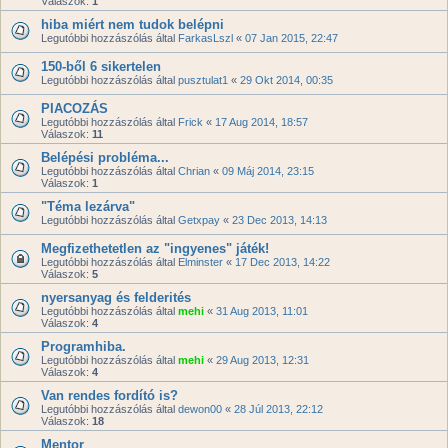
Válaszok:
1
hiba miért nem tudok belépni
Legutóbbi hozzászólás által
FarkasLszl
«
07 Jan 2015, 22:47
150-ből 6 sikertelen
Legutóbbi hozzászólás által
pusztulat1
«
29 Okt 2014, 00:35
PIACOZÁS
Legutóbbi hozzászólás által
Frick
«
17 Aug 2014, 18:57
Válaszok:
11
Belépési probléma...
Legutóbbi hozzászólás által
Chrian
«
09 Máj 2014, 23:15
Válaszok:
1
"Téma lezárva"
Legutóbbi hozzászólás által
Getxpay
«
23 Dec 2013, 14:13
Megfizethetetlen az "ingyenes" játék!
Legutóbbi hozzászólás által
Elminster
«
17 Dec 2013, 14:22
Válaszok:
5
nyersanyag és felderités
Legutóbbi hozzászólás által
mehi
«
31 Aug 2013, 11:01
Válaszok:
4
Programhiba.
Legutóbbi hozzászólás által
mehi
«
29 Aug 2013, 12:31
Válaszok:
4
Van rendes fordító is?
Legutóbbi hozzászólás által
dewon00
«
28 Júl 2013, 22:12
Válaszok:
18
Mentor