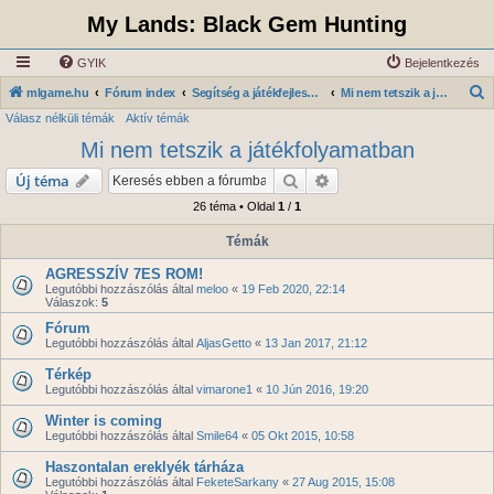
My Lands: Black Gem Hunting
GYIK
Bejelentkezés
K
mlgame.hu
Fórum index
Segítség a játékfejlesztőknek
Mi nem tetszik a játékfolyamatban
Válasz nélküli témák
Aktív témák
e
Mi nem tetszik a játékfolyamatban
r
e
Keresés
Részletes keresés
Új téma
s
26 téma • Oldal
1
/
1
é
Témák
s
AGRESSZÍV 7ES ROM!
Legutóbbi hozzászólás által
meloo
«
19 Feb 2020, 22:14
Válaszok:
5
Fórum
Legutóbbi hozzászólás által
AljasGetto
«
13 Jan 2017, 21:12
Térkép
Legutóbbi hozzászólás által
vimarone1
«
10 Jún 2016, 19:20
Winter is coming
Legutóbbi hozzászólás által
Smile64
«
05 Okt 2015, 10:58
Haszontalan ereklyék tárháza
Legutóbbi hozzászólás által
FeketeSarkany
«
27 Aug 2015, 15:08