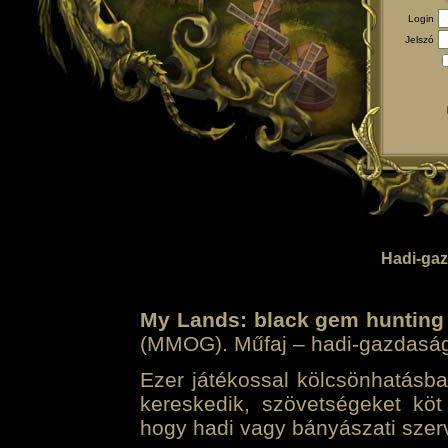
Login
Jelszó
Hadi-gaz
My Lands: black gem hunting
(MMOG). Műfaj – hadi-gazdasági 
Ezer játékossal kölcsönhatásban
kereskedik, szövetségeket köt
hogy hadi vagy bányászati szerv