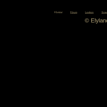
Főoldal
Fórum
Lexikon
Scre
© Elyla