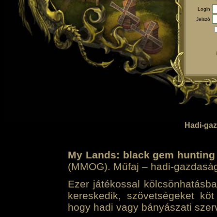
Login
Jelszó
Hadi-gaz
My Lands: black gem hunting
(MMOG). Műfaj – hadi-gazdasági 
Ezer játékossal kölcsönhatásban
kereskedik, szövetségeket köt
hogy hadi vagy bányászati szerv