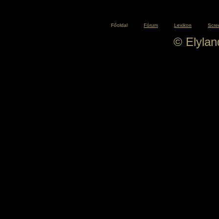
Főoldal
Fórum
Lexikon
Scre
© Elyla