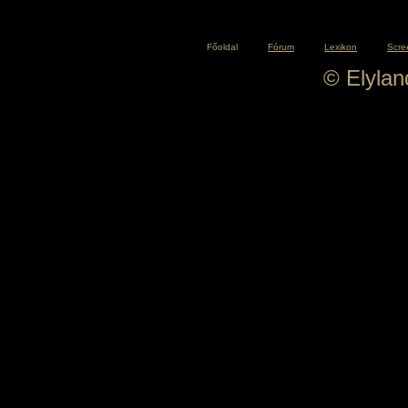
Főoldal
Fórum
Lexikon
Scre
© Elyla