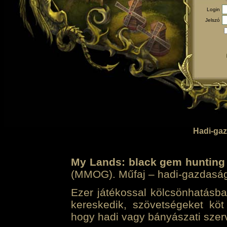
Login
Jelszó
Hadi-gaz
My Lands: black gem hunting
(MMOG). Műfaj – hadi-gazdasági 
Ezer játékossal kölcsönhatásban
kereskedik, szövetségeket köt
hogy hadi vagy bányászati szerv