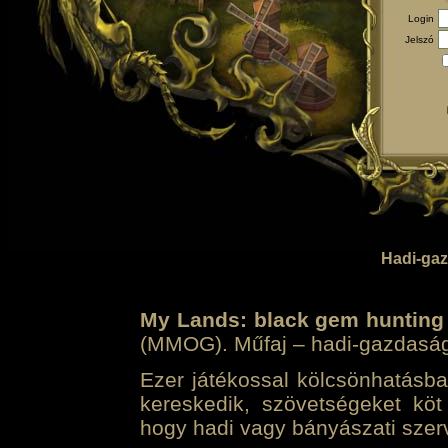
Login
Jelszó
Hadi-gaz
My Lands: black gem hunting
(MMOG). Műfaj – hadi-gazdasági 
Ezer játékossal kölcsönhatásban
kereskedik, szövetségeket köt
hogy hadi vagy bányászati szerv