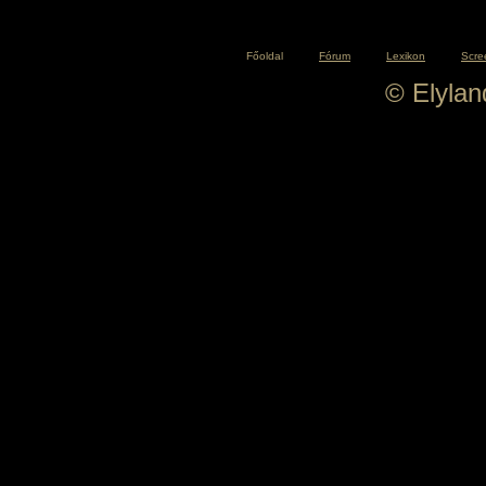
Főoldal
Fórum
Lexikon
Scre
© Elyla