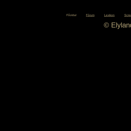
Főoldal
Fórum
Lexikon
Scre
© Elyla