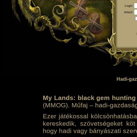
Login
Jelszó
Hadi-gaz
My Lands: black gem hunting
(MMOG). Műfaj – hadi-gazdasági 
Ezer játékossal kölcsönhatásban
kereskedik, szövetségeket köt
hogy hadi vagy bányászati szerv