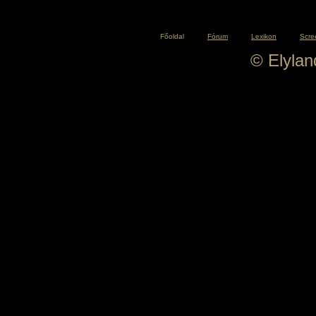
Főoldal
Fórum
Lexikon
Scre
© Elyla