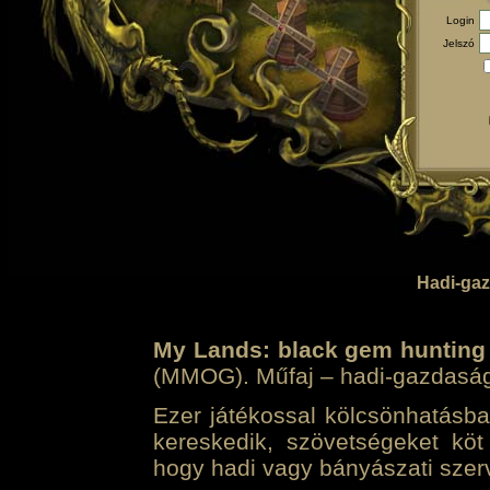
Login
Jelszó
Hadi-gaz
My Lands: black gem hunting
(MMOG). Műfaj – hadi-gazdasági 
Ezer játékossal kölcsönhatásban
kereskedik, szövetségeket köt
hogy hadi vagy bányászati szerv