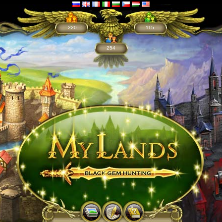
220
115
254