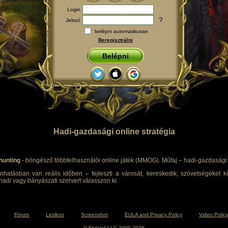
Login
?
Jelszó
belépni automatikusan
Beregisztrálni
Belépni
Hadi-gazdasági online stratégia
hunting
- böngésző többfelhasználói online játék (MMOG). Műfaj – hadi-gazdasági s
nhatásban van reális időben – fejleszti a városát, kereskedik, szövetségeket kö
adi vagy bányászati szervert válasszon ki.
Fórum
Lexikon
Screenshot
EULA and Privacy Policy
Video Policy
© Elyland LLC 2009-2026