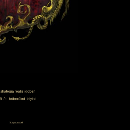
tratégia reális időben
t és háborúkat folytat.
Kapcsolat