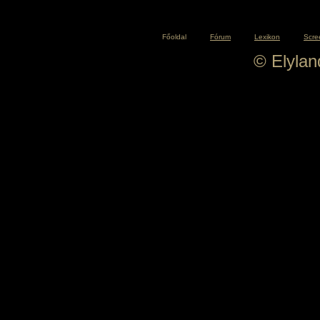
Főoldal
Fórum
Lexikon
Scre
© Elyla