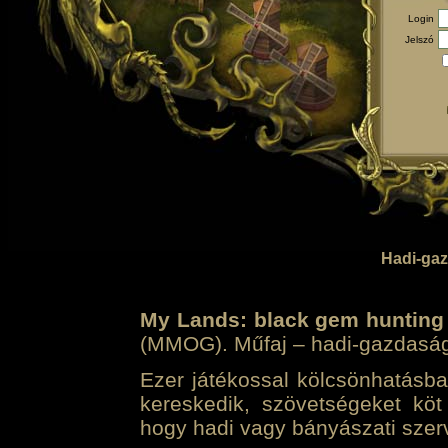
Login
Jelszó
Hadi-gaz
My Lands: black gem hunting
(MMOG). Műfaj – hadi-gazdasági 
Ezer játékossal kölcsönhatásban
kereskedik, szövetségeket köt
hogy hadi vagy bányászati szerv