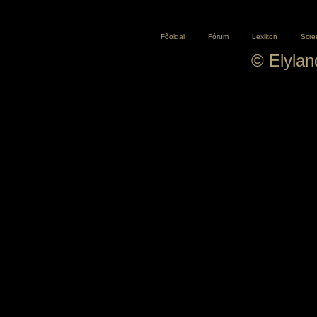
Főoldal
Fórum
Lexikon
Scre
© Elyla