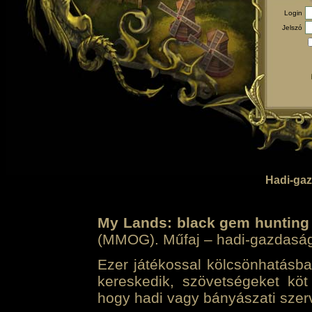
Login
Jelszó
Hadi-gaz
My Lands: black gem hunting
(MMOG). Műfaj – hadi-gazdasági 
Ezer játékossal kölcsönhatásban
kereskedik, szövetségeket köt
hogy hadi vagy bányászati szerv