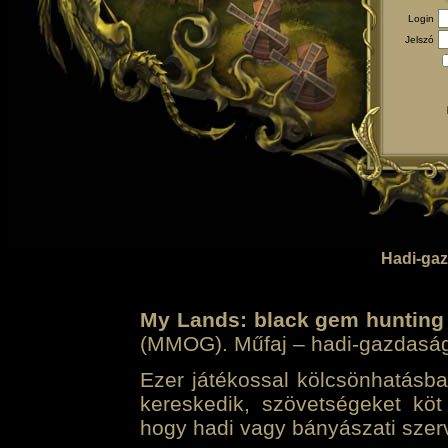
Login
Jelszó
Hadi-gaz
My Lands: black gem hunting
(MMOG). Műfaj – hadi-gazdasági 
Ezer játékossal kölcsönhatásban
kereskedik, szövetségeket köt
hogy hadi vagy bányászati szerv