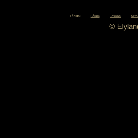
Főoldal
Fórum
Lexikon
Scre
© Elyla