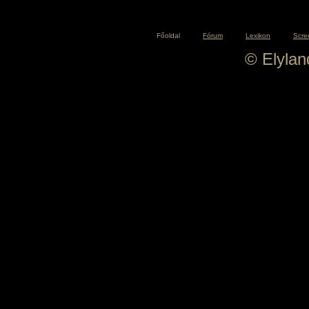
Főoldal
Fórum
Lexikon
Scre
© Elyla