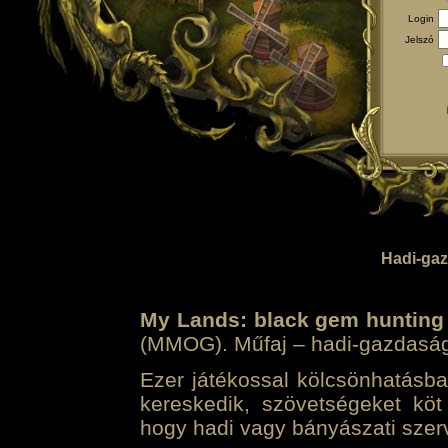
Login
Jelszó
Hadi-gaz
My Lands: black gem hunting
(MMOG). Műfaj – hadi-gazdasági 
Ezer játékossal kölcsönhatásban
kereskedik, szövetségeket köt
hogy hadi vagy bányászati szerv