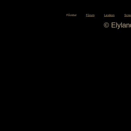
Főoldal
Fórum
Lexikon
Scre
© Elyla