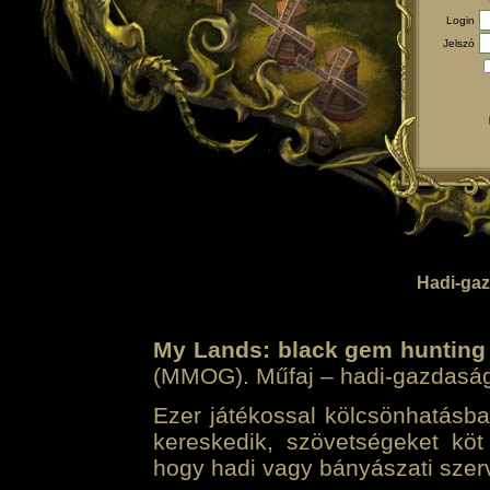
Login
Jelszó
Hadi-gaz
My Lands: black gem hunting
(MMOG). Műfaj – hadi-gazdasági 
Ezer játékossal kölcsönhatásban
kereskedik, szövetségeket köt
hogy hadi vagy bányászati szerv