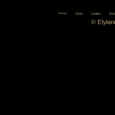
Főoldal
Fórum
Lexikon
Scre
© Elyla