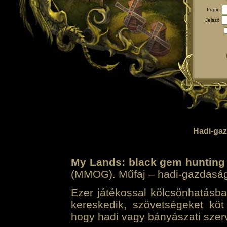
Login
Jelszó
Hadi-gaz
My Lands: black gem hunting
(MMOG). Műfaj – hadi-gazdasági 
Ezer játékossal kölcsönhatásban
kereskedik, szövetségeket köt
hogy hadi vagy bányászati szerv