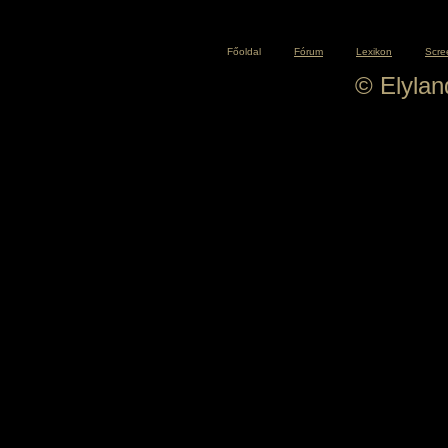
Főoldal
Fórum
Lexikon
Scre
© Elyla