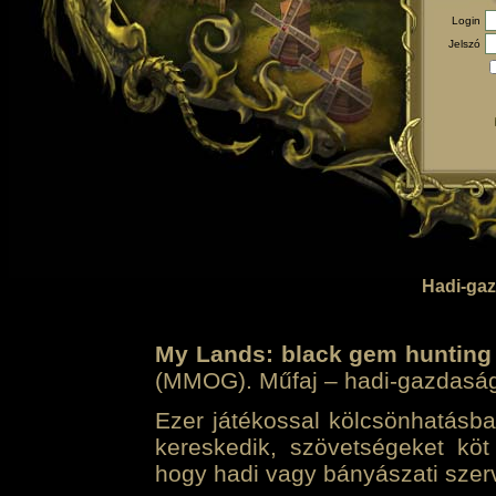
Login
Jelszó
Hadi-gaz
My Lands: black gem hunting
(MMOG). Műfaj – hadi-gazdasági 
Ezer játékossal kölcsönhatásban
kereskedik, szövetségeket köt
hogy hadi vagy bányászati szerv