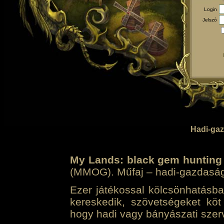
Login
Jelszó
Hadi-gaz
My Lands: black gem hunting
(MMOG). Műfaj – hadi-gazdasági 
Ezer játékossal kölcsönhatásban
kereskedik, szövetségeket köt
hogy hadi vagy bányászati szerv