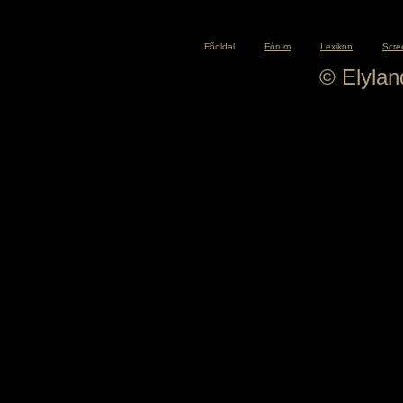
Főoldal
Fórum
Lexikon
Scre
© Elyla