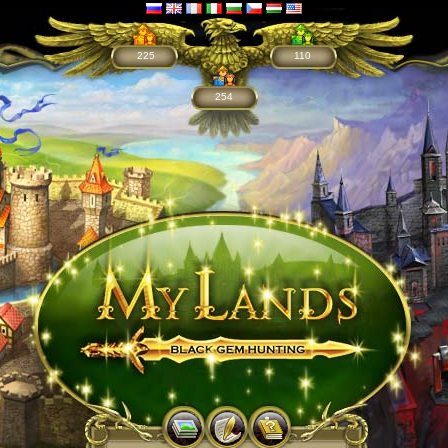
225
110
254