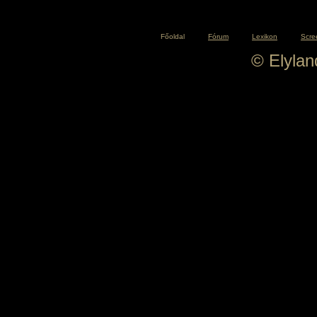
Főoldal
Fórum
Lexikon
Scre
© Elyla