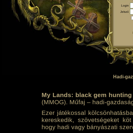
Login
Jelszó
Hadi-gaz
My Lands: black gem hunting
(MMOG). Műfaj – hadi-gazdasági 
Ezer játékossal kölcsönhatásban
kereskedik, szövetségeket köt
hogy hadi vagy bányászati szerv