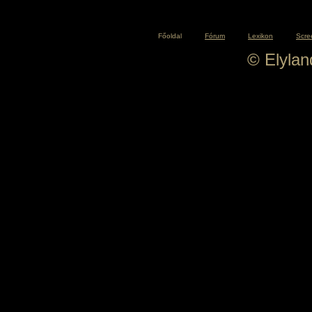
Főoldal
Fórum
Lexikon
Scre
© Elyla