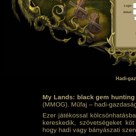
Login
Jelszó
Hadi-gaz
My Lands: black gem hunting
(MMOG). Műfaj – hadi-gazdasági 
Ezer játékossal kölcsönhatásban
kereskedik, szövetségeket köt
hogy hadi vagy bányászati szerv