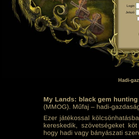
Login
Jelszó
Hadi-gaz
My Lands: black gem hunting
(MMOG). Műfaj – hadi-gazdasági 
Ezer játékossal kölcsönhatásban
kereskedik, szövetségeket köt
hogy hadi vagy bányászati szerv