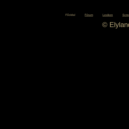
Főoldal
Fórum
Lexikon
Scre
© Elyla