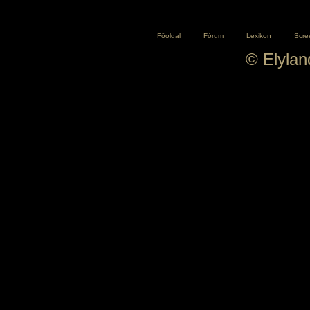
Főoldal
Fórum
Lexikon
Scre
© Elyla