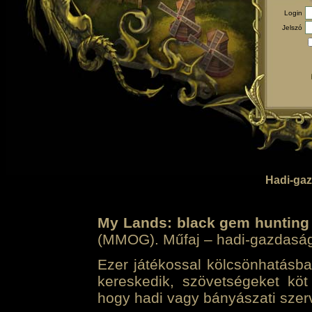
Login
Jelszó
Hadi-gaz
My Lands: black gem hunting
(MMOG). Műfaj – hadi-gazdasági 
Ezer játékossal kölcsönhatásban
kereskedik, szövetségeket köt
hogy hadi vagy bányászati szerv