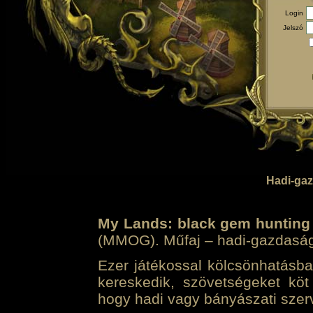
Login
Jelszó
Hadi-gaz
My Lands: black gem hunting
(MMOG). Műfaj – hadi-gazdasági 
Ezer játékossal kölcsönhatásban
kereskedik, szövetségeket köt
hogy hadi vagy bányászati szerv