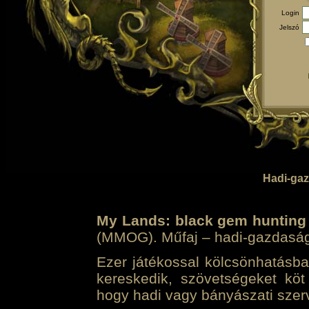
Login
Jelszó
Hadi-gaz
My Lands: black gem hunting
(MMOG). Műfaj – hadi-gazdasági 
Ezer játékossal kölcsönhatásban
kereskedik, szövetségeket köt
hogy hadi vagy bányászati szerv