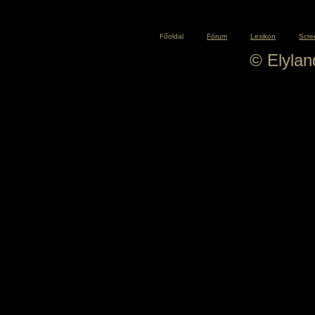
Főoldal
Fórum
Lexikon
Scre
© Elyla