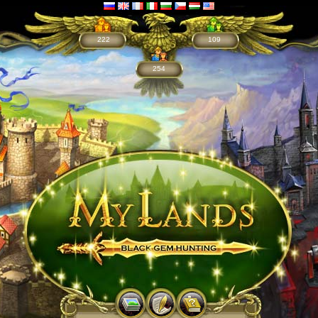
222
109
254