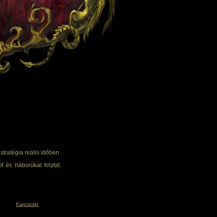
tratégia reális időben
t és háborúkat folytat.
Kapcsolat