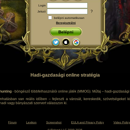
Login
?
Jelszó
belépni automatikusan
Beregisztrálni
Belépni
Hadi-gazdasági online stratégia
hunting
- böngésző többfelhasználói online játék (MMOG). Műfaj – hadi-gazdasági s
nhatásban van reális időben – fejleszti a városát, kereskedik, szövetségeket kö
adi vagy bányászati szervert válasszon ki.
Fórum
Lexikon
Screenshot
EULA and Privacy Policy
Video Policy
© Elyland LLC 2009-2026