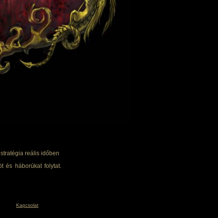
tratégia reális időben
t és háborúkat folytat.
Kapcsolat