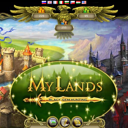
226
95
255