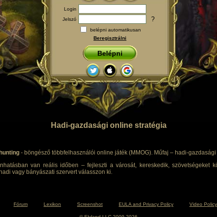
Login
?
Jelszó
belépni automatikusan
Beregisztrálni
Belépni
Hadi-gazdasági online stratégia
hunting
- böngésző többfelhasználói online játék (MMOG). Műfaj – hadi-gazdasági s
nhatásban van reális időben – fejleszti a városát, kereskedik, szövetségeket kö
adi vagy bányászati szervert válasszon ki.
Fórum
Lexikon
Screenshot
EULA and Privacy Policy
Video Policy
© Elyland LLC 2009-2026