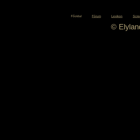
Főoldal
Fórum
Lexikon
Scre
© Elyla