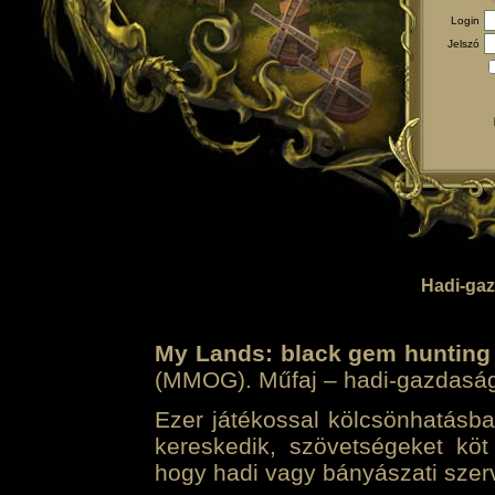
Login
Jelszó
Hadi-gaz
My Lands: black gem hunting
(MMOG). Műfaj – hadi-gazdasági 
Ezer játékossal kölcsönhatásban
kereskedik, szövetségeket köt
hogy hadi vagy bányászati szerv