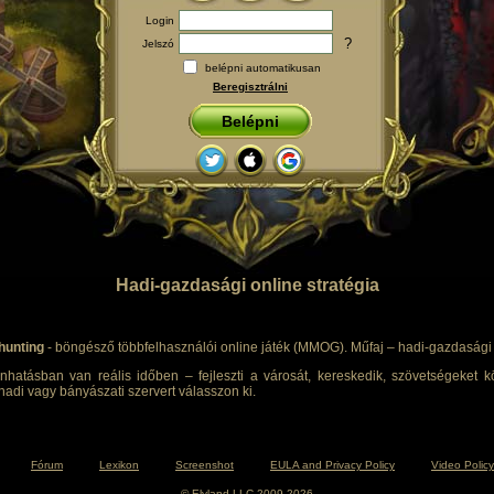
Login
?
Jelszó
belépni automatikusan
Beregisztrálni
Belépni
Hadi-gazdasági online stratégia
hunting
- böngésző többfelhasználói online játék (MMOG). Műfaj – hadi-gazdasági s
nhatásban van reális időben – fejleszti a városát, kereskedik, szövetségeket kö
adi vagy bányászati szervert válasszon ki.
Fórum
Lexikon
Screenshot
EULA and Privacy Policy
Video Policy
© Elyland LLC 2009-2026