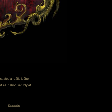
tratégia reális időben
t és háborúkat folytat.
Kapcsolat