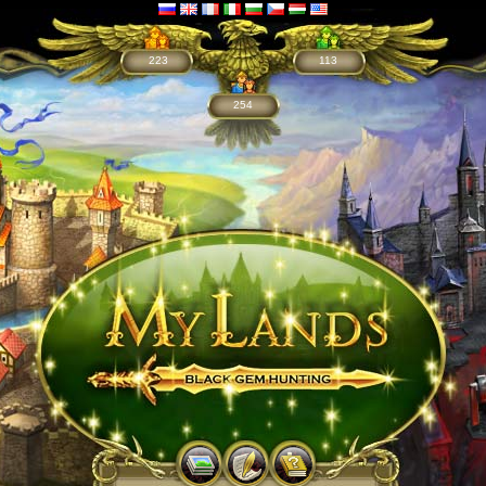
223
113
254