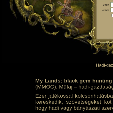
Login
Jelszó
Hadi-gaz
My Lands: black gem hunting
(MMOG). Műfaj – hadi-gazdasági 
Ezer játékossal kölcsönhatásban
kereskedik, szövetségeket köt
hogy hadi vagy bányászati szerv