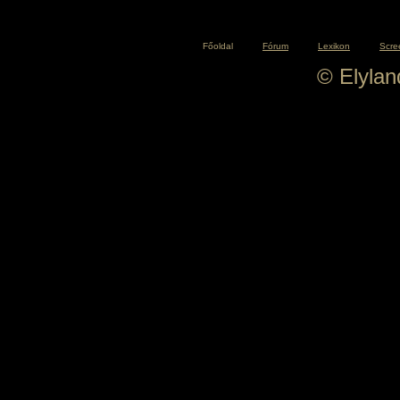
Főoldal
Fórum
Lexikon
Scre
© Elyla