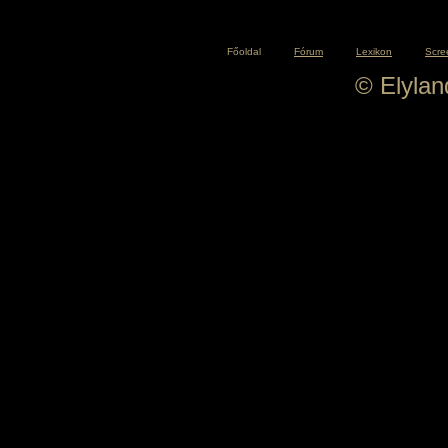
Főoldal
Fórum
Lexikon
Scre
© Elyla