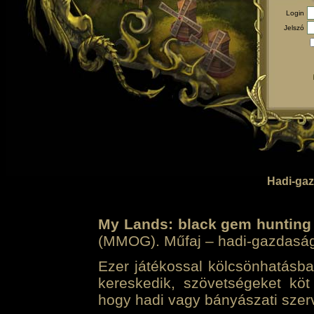
Login
Jelszó
Hadi-gaz
My Lands: black gem hunting
(MMOG). Műfaj – hadi-gazdasági 
Ezer játékossal kölcsönhatásban
kereskedik, szövetségeket köt
hogy hadi vagy bányászati szerv