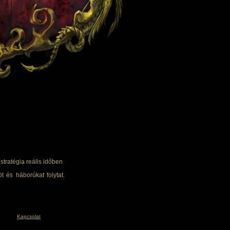
tratégia reális időben
t és háborúkat folytat.
Kapcsolat