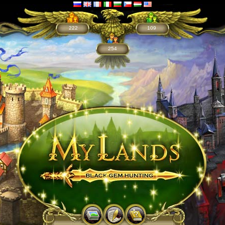
222
109
254