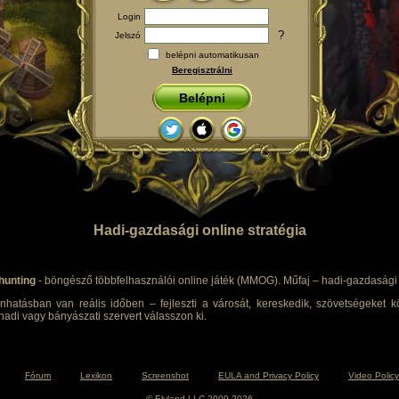
Login
?
Jelszó
belépni automatikusan
Beregisztrálni
Belépni
Hadi-gazdasági online stratégia
hunting
- böngésző többfelhasználói online játék (MMOG). Műfaj – hadi-gazdasági s
nhatásban van reális időben – fejleszti a városát, kereskedik, szövetségeket kö
adi vagy bányászati szervert válasszon ki.
Fórum
Lexikon
Screenshot
EULA and Privacy Policy
Video Policy
© Elyland LLC 2009-2026