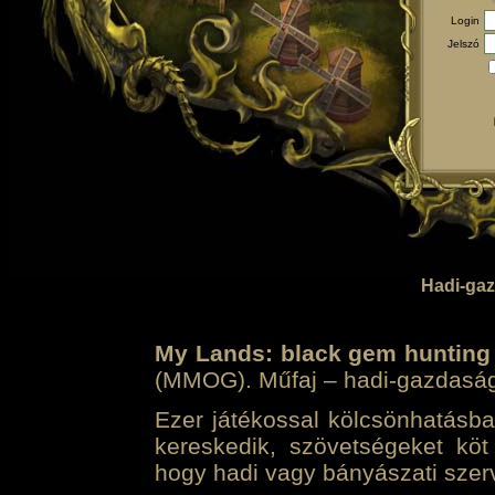
Login
Jelszó
Hadi-gaz
My Lands: black gem hunting
(MMOG). Műfaj – hadi-gazdasági 
Ezer játékossal kölcsönhatásban
kereskedik, szövetségeket köt
hogy hadi vagy bányászati szerv