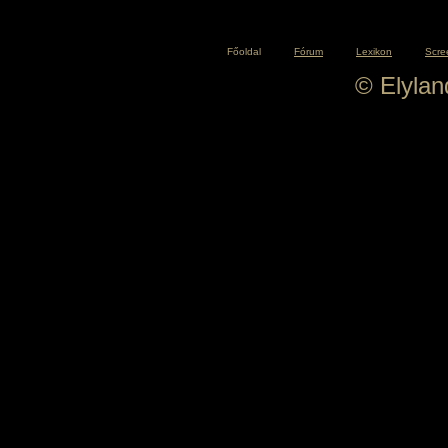
Főoldal
Fórum
Lexikon
Scre
© Elyla