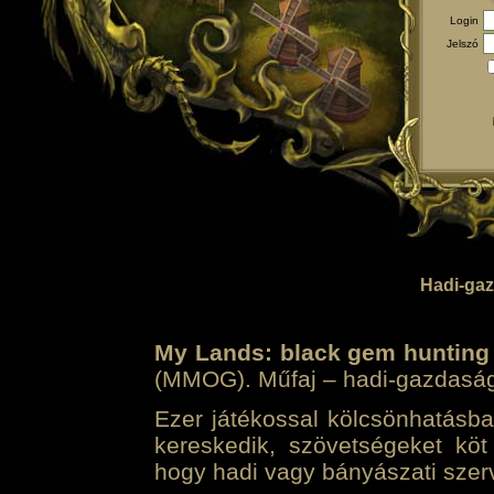
Login
Jelszó
Hadi-gaz
My Lands: black gem hunting
(MMOG). Műfaj – hadi-gazdasági 
Ezer játékossal kölcsönhatásban
kereskedik, szövetségeket köt
hogy hadi vagy bányászati szerv