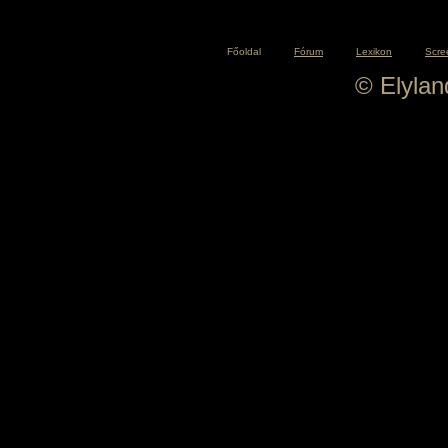
Főoldal
Fórum
Lexikon
Scre
© Elyla