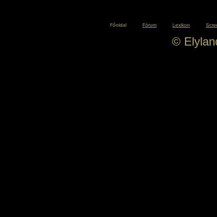
Főoldal
Fórum
Lexikon
Scre
© Elyla