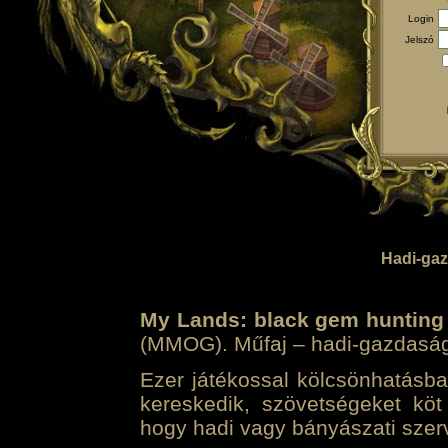
Login
Jelszó
Hadi-gaz
My Lands: black gem hunting
(MMOG). Műfaj – hadi-gazdasági 
Ezer játékossal kölcsönhatásban
kereskedik, szövetségeket köt
hogy hadi vagy bányászati szerv