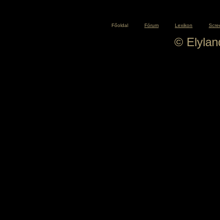
Főoldal
Fórum
Lexikon
Scre
© Elyla