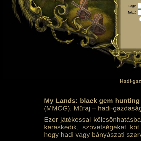
Login
Jelszó
Hadi-gaz
My Lands: black gem hunting
(MMOG). Műfaj – hadi-gazdasági 
Ezer játékossal kölcsönhatásban
kereskedik, szövetségeket köt
hogy hadi vagy bányászati szerv