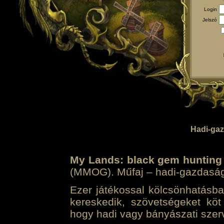
Login
Jelszó
Hadi-gaz
My Lands: black gem hunting
(MMOG). Műfaj – hadi-gazdasági 
Ezer játékossal kölcsönhatásban
kereskedik, szövetségeket köt
hogy hadi vagy bányászati szerv