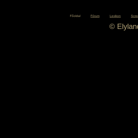
Főoldal
Fórum
Lexikon
Scre
© Elyla