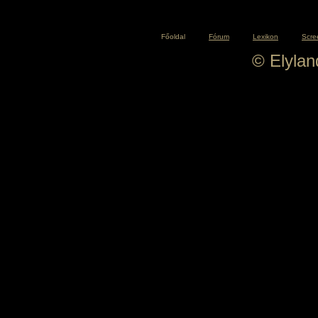
Főoldal
Fórum
Lexikon
Scre
© Elyla