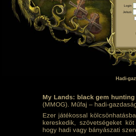
Login
Jelszó
Hadi-gaz
My Lands: black gem hunting
(MMOG). Műfaj – hadi-gazdasági 
Ezer játékossal kölcsönhatásban
kereskedik, szövetségeket köt
hogy hadi vagy bányászati szerv