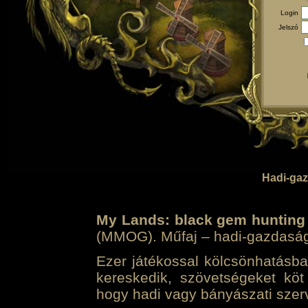
Login
Jelszó
Hadi-gaz
My Lands: black gem hunting
(MMOG). Műfaj – hadi-gazdasági 
Ezer játékossal kölcsönhatásban
kereskedik, szövetségeket köt
hogy hadi vagy bányászati szerv