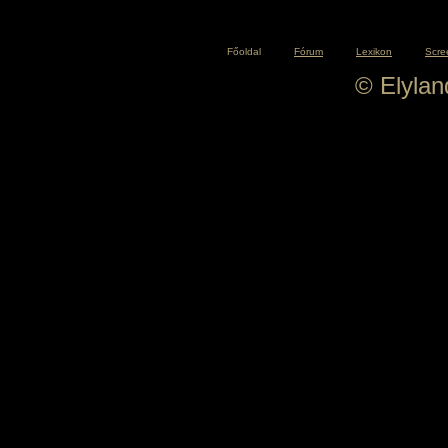
Főoldal
Fórum
Lexikon
Scre
© Elyla