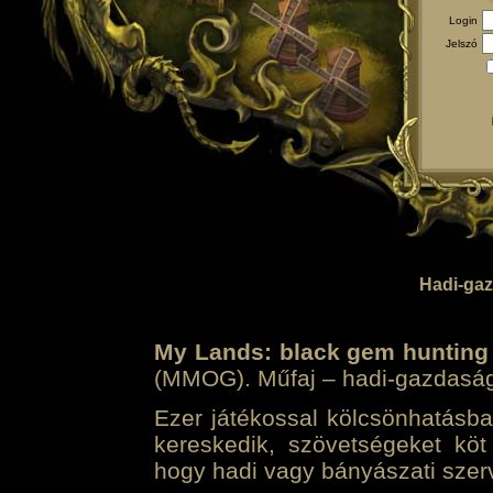
Login
Jelszó
Hadi-gaz
My Lands: black gem hunting
(MMOG). Műfaj – hadi-gazdasági 
Ezer játékossal kölcsönhatásban
kereskedik, szövetségeket köt
hogy hadi vagy bányászati szerv