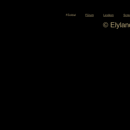
Főoldal
Fórum
Lexikon
Scre
© Elyla