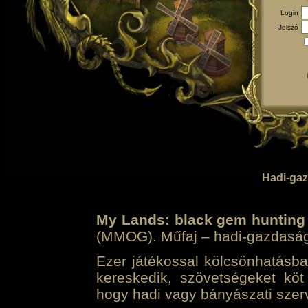
Login
Jelszó
Hadi-gaz
My Lands: black gem hunting
(MMOG). Műfaj – hadi-gazdasági 
Ezer játékossal kölcsönhatásban
kereskedik, szövetségeket köt
hogy hadi vagy bányászati szerv