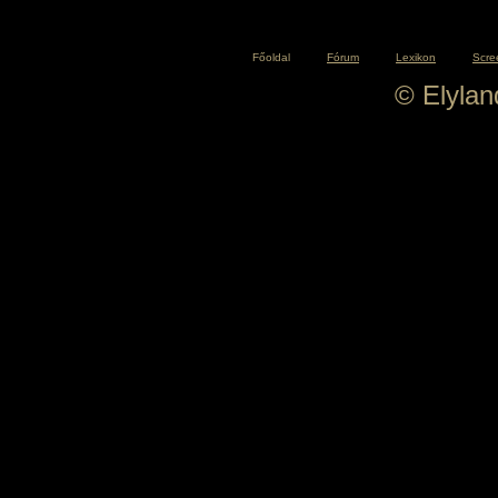
Főoldal
Fórum
Lexikon
Scre
© Elyla