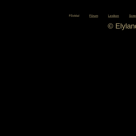
Főoldal
Fórum
Lexikon
Scre
© Elyla