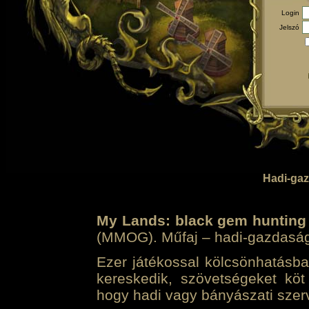
Login
Jelszó
Hadi-gaz
My Lands: black gem hunting
(MMOG). Műfaj – hadi-gazdasági 
Ezer játékossal kölcsönhatásban
kereskedik, szövetségeket köt
hogy hadi vagy bányászati szerv