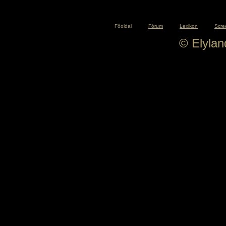
Főoldal
Fórum
Lexikon
Scre
© Elyla