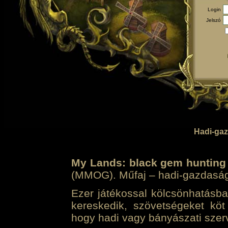
Login
Jelszó
Hadi-gaz
My Lands: black gem hunting
(MMOG). Műfaj – hadi-gazdasági 
Ezer játékossal kölcsönhatásban
kereskedik, szövetségeket köt
hogy hadi vagy bányászati szerv