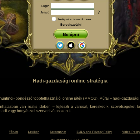
Login
?
Jelszó
belépni automatikusan
Beregisztrálni
Belépni
Hadi-gazdasági online stratégia
hunting
- böngésző többfelhasználói online játék (MMOG). Műfaj – hadi-gazdasági s
nhatásban van reális időben – fejleszti a városát, kereskedik, szövetségeket kö
adi vagy bányászati szervert válasszon ki.
Fórum
Lexikon
Screenshot
EULA and Privacy Policy
Video Policy
© Elyland LLC 2009-2026