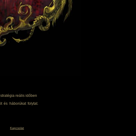
tratégia reális időben
t és háborúkat folytat.
Kapcsolat