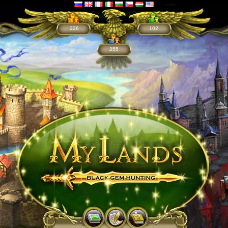
226
102
255