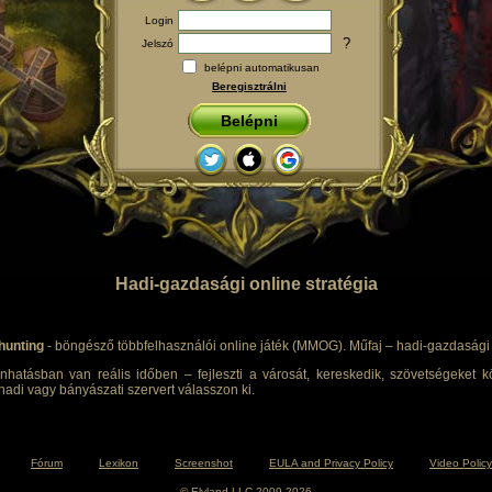
Login
?
Jelszó
belépni automatikusan
Beregisztrálni
Belépni
Hadi-gazdasági online stratégia
hunting
- böngésző többfelhasználói online játék (MMOG). Műfaj – hadi-gazdasági s
nhatásban van reális időben – fejleszti a városát, kereskedik, szövetségeket kö
adi vagy bányászati szervert válasszon ki.
Fórum
Lexikon
Screenshot
EULA and Privacy Policy
Video Policy
© Elyland LLC 2009-2026