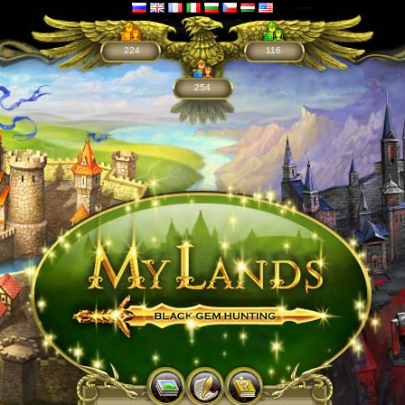
224
116
254