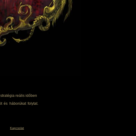
tratégia reális időben
t és háborúkat folytat.
Kapcsolat