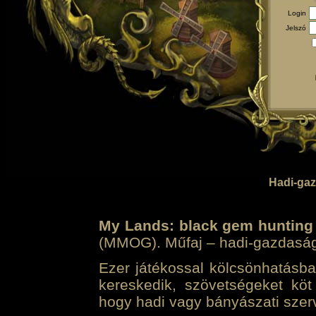
Login
Jelszó
Hadi-gaz
My Lands: black gem hunting
(MMOG). Műfaj – hadi-gazdasági 
Ezer játékossal kölcsönhatásban
kereskedik, szövetségeket köt
hogy hadi vagy bányászati szerv