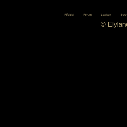
Főoldal
Fórum
Lexikon
Scre
© Elyla