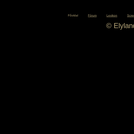
Főoldal
Fórum
Lexikon
Scre
© Elyla