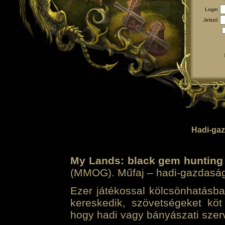
Login
Jelszó
Hadi-gaz
My Lands: black gem hunting
(MMOG). Műfaj – hadi-gazdasági 
Ezer játékossal kölcsönhatásban
kereskedik, szövetségeket köt
hogy hadi vagy bányászati szerv