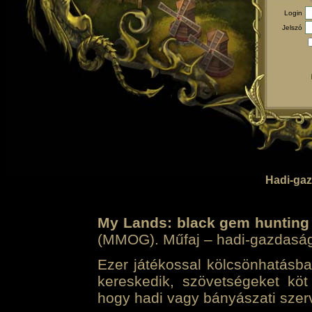
Login
Jelszó
Hadi-gaz
My Lands: black gem hunting
(MMOG). Műfaj – hadi-gazdasági 
Ezer játékossal kölcsönhatásban
kereskedik, szövetségeket köt
hogy hadi vagy bányászati szerv