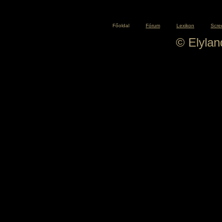
Főoldal
Fórum
Lexikon
Scre
© Elyla