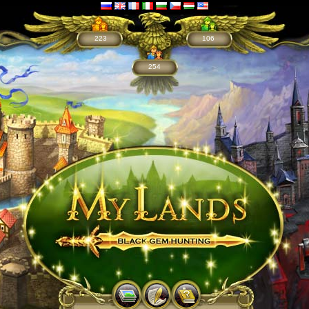
223
106
254