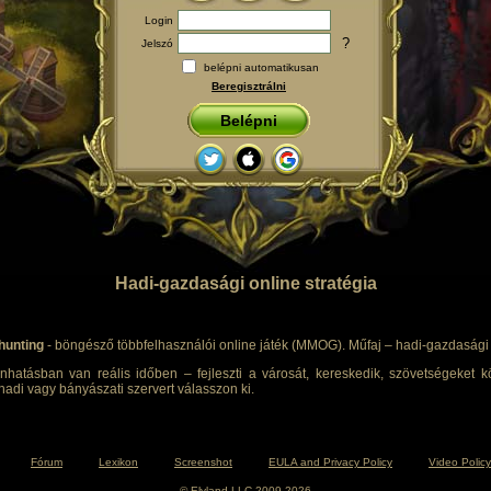
Login
?
Jelszó
belépni automatikusan
Beregisztrálni
Belépni
Hadi-gazdasági online stratégia
hunting
- böngésző többfelhasználói online játék (MMOG). Műfaj – hadi-gazdasági s
nhatásban van reális időben – fejleszti a városát, kereskedik, szövetségeket kö
adi vagy bányászati szervert válasszon ki.
Fórum
Lexikon
Screenshot
EULA and Privacy Policy
Video Policy
© Elyland LLC 2009-2026