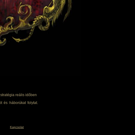
tratégia reális időben
t és háborúkat folytat.
Kapcsolat